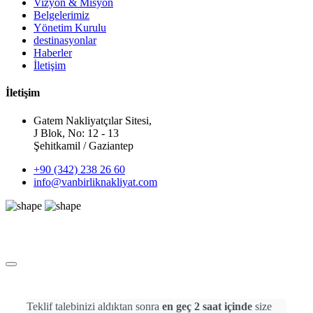
Vizyon & Misyon
Belgelerimiz
Yönetim Kurulu
destinasyonlar
Haberler
İletişim
İletişim
Gatem Nakliyatçılar Sitesi,
J Blok, No: 12 - 13
Şehitkamil / Gaziantep
+90 (342) 238 26 60
info@vanbirliknakliyat.com
Teklif Talep Formu
Teklif talebinizi aldıktan sonra
en geç 2 saat içinde
size