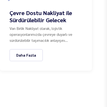
Çevre Dostu Nakliyat ile
Sürdürülebilir Gelecek
Van Birlik Nakliyat olarak, lojistik
operasyonlarımızda çevreye duyarlı ve
sürdürülebilir taşımacılık anlayışını
benimseyerek, geleceğe daha yaşanabilir bir
dünya bırakma hedefiyle çalışıyoruz.
Daha Fazla
Modern araç filomuz, yeşil enerji
çözümlerimiz ve düşük karbon
stratejilerimizle sektörde öncü bir rol
üstleniyoruz.