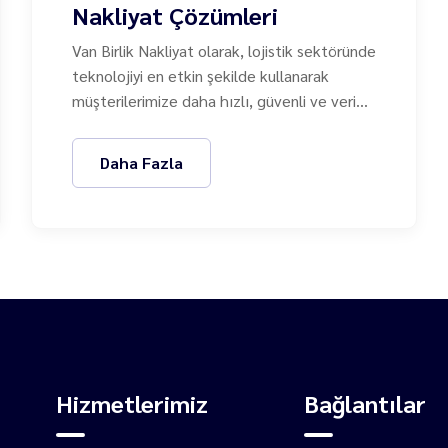
Nakliyat Çözümleri
Van Birlik Nakliyat olarak, lojistik sektöründe
teknolojiyi en etkin şekilde kullanarak
müşterilerimize daha hızlı, güvenli ve verimli
hizmet sunmanın gururunu yaşıyoruz. Yeni
nesil dijital altyapımız ve akıllı nakliyat
Daha Fazla
çözümlerimizle, taşımacılıkta modern
standartları belirliyoruz.
Hizmetlerimiz
Bağlantılar