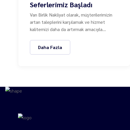
Seferlerimiz Başladı
Van Birlik Nakliyat olarak, müşterilerimizin
artan taleplerini karşılamak ve hizmet
kalitemizi daha da artırmak amacıyla
İstanbul ve Bursa güzergahında düzenli
seferlerimizi başlatmanın gururunu
Daha Fazla
yaşıyoruz. Bu yeni hizmetimizle birlikte,
Türkiye'nin en önemli sanayi ve ticaret
merkezleri arasında güvenilir bir köprü
olmaya devam ediyoruz.