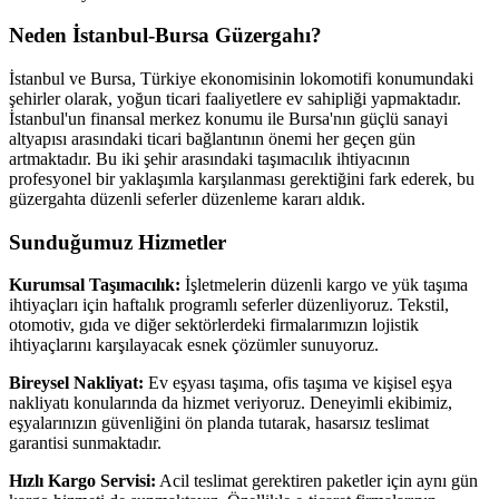
Neden İstanbul-Bursa Güzergahı?
İstanbul ve Bursa, Türkiye ekonomisinin lokomotifi konumundaki
şehirler olarak, yoğun ticari faaliyetlere ev sahipliği yapmaktadır.
İstanbul'un finansal merkez konumu ile Bursa'nın güçlü sanayi
altyapısı arasındaki ticari bağlantının önemi her geçen gün
artmaktadır. Bu iki şehir arasındaki taşımacılık ihtiyacının
profesyonel bir yaklaşımla karşılanması gerektiğini fark ederek, bu
güzergahta düzenli seferler düzenleme kararı aldık.
Sunduğumuz Hizmetler
Kurumsal Taşımacılık:
İşletmelerin düzenli kargo ve yük taşıma
ihtiyaçları için haftalık programlı seferler düzenliyoruz. Tekstil,
otomotiv, gıda ve diğer sektörlerdeki firmalarımızın lojistik
ihtiyaçlarını karşılayacak esnek çözümler sunuyoruz.
Bireysel Nakliyat:
Ev eşyası taşıma, ofis taşıma ve kişisel eşya
nakliyatı konularında da hizmet veriyoruz. Deneyimli ekibimiz,
eşyalarınızın güvenliğini ön planda tutarak, hasarsız teslimat
garantisi sunmaktadır.
Hızlı Kargo Servisi:
Acil teslimat gerektiren paketler için aynı gün