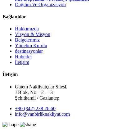
Dağıtım Ve Organizasyon
Bağlantılar
Hakkımızda
Vizyon & Misyon
Belgelerimiz
Yönetim Kurulu
destinasyonlar
Haberler
İletişim
İletişim
Gatem Nakliyatçılar Sitesi,
J Blok, No: 12 - 13
Şehitkamil / Gaziantep
+90 (342) 238 26 60
info@vanbirliknakliyat.com
Teklif Talep Formu