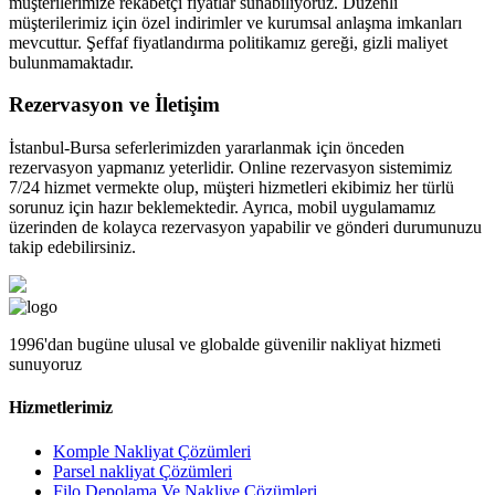
müşterilerimize rekabetçi fiyatlar sunabiliyoruz. Düzenli
müşterilerimiz için özel indirimler ve kurumsal anlaşma imkanları
mevcuttur. Şeffaf fiyatlandırma politikamız gereği, gizli maliyet
bulunmamaktadır.
Rezervasyon ve İletişim
İstanbul-Bursa seferlerimizden yararlanmak için önceden
rezervasyon yapmanız yeterlidir. Online rezervasyon sistemimiz
7/24 hizmet vermekte olup, müşteri hizmetleri ekibimiz her türlü
sorunuz için hazır beklemektedir. Ayrıca, mobil uygulamamız
üzerinden de kolayca rezervasyon yapabilir ve gönderi durumunuzu
takip edebilirsiniz.
1996'dan bugüne ulusal ve globalde güvenilir nakliyat hizmeti
sunuyoruz
Hizmetlerimiz
Komple Nakliyat Çözümleri
Parsel nakliyat Çözümleri
Filo Depolama Ve Nakliye Çözümleri