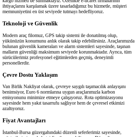
kargo hizmeti de sunmaktayız. Özellikle e-ticaret firmalarının
ihtiyaçlarını karşılamak üzere tasarladığımız bu hizmetle, müşteri
memnuniyetini en üst seviyede tutmayı hedefliyoruz.
Teknoloji ve Güvenlik
Modern araç filomuz, GPS takip sistemi ile donatılmış olup,
yükünüzün konumunu anlık olarak takip edebilirsiniz. Araçlarımızda
bulunan güvenlik kameraları ve alarm sistemleri sayesinde, taşınan
malların güvenliği maksimum seviyede korunmaktadır. Ayrıca, tüm
sürücülerimiz profesyonel eğitimlerden geçmiş, deneyimli
personellerdir.
Çevre Dostu Yaklaşım
Van Birlik Nakliyat olarak, çevreye saygılı taşımacılık anlayışını
benimsiyor, Euro 6 normlarına uygun araçlarımızla karbon
emisyonunu minimize etmeye çalışıyoruz. Rota optimizasyonu
sayesinde hem yakıt tasarrufu sağlıyor hem de çevresel etkimizi
azaltıyoruz.
Fiyat Avantajları
İstanbul-Bursa güzergahındaki düzenli seferlerimiz sayesinde,